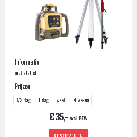
Informatie
met statief
Prijzen
1/2 dag
1 dag
week
4 weken
€ 35,-
excl. BTW
RESERVEREN