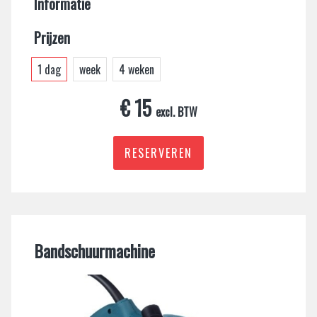
Informatie
Prijzen
1 dag
week
4 weken
€ 15
excl. BTW
RESERVEREN
Bandschuurmachine