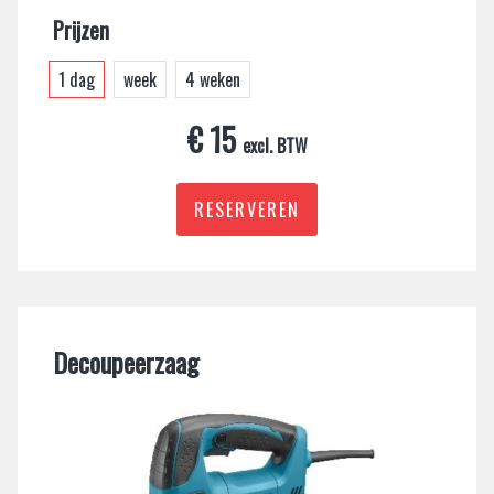
Prijzen
1 dag
week
4 weken
€ 15
excl. BTW
RESERVEREN
Decoupeerzaag