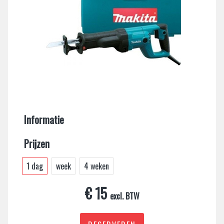
Informatie
Prijzen
1 dag
week
4 weken
€ 15
excl. BTW