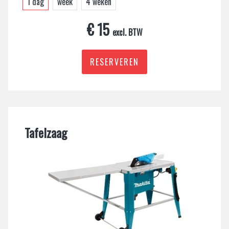
1 dag
week
4 weken
€ 15
excl. BTW
RESERVEREN
Tafelzaag