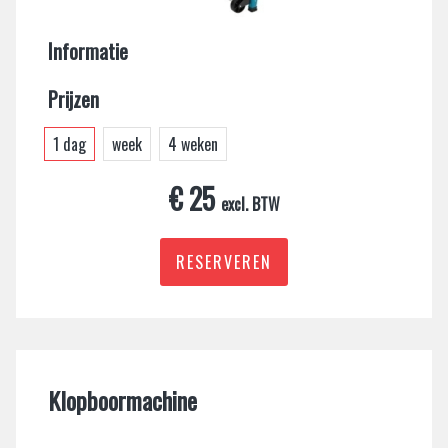
Informatie
Prijzen
1 dag
week
4 weken
€ 25
excl. BTW
RESERVEREN
Klopboormachine