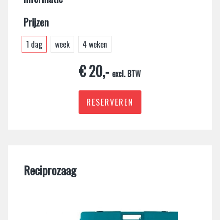
Prijzen
Klim- en steigermaterieel
Toiletten en schaftketen
1 dag
week
4 weken
Aggregaten, Lampen, Verlengkabels en haspels
Diamant gereedschap
€ 20,-
excl. BTW
Loodgieters gereedschap
Heaters
RESERVEREN
Hoveniers gereedschap
Toiletten en schaftketen
Diamant gereedschap
Reciprozaag
Heaters