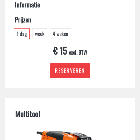
Informatie
Prijzen
1 dag
week
4 weken
€ 15
excl. BTW
RESERVEREN
Multitool