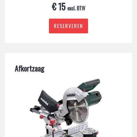
€ 15
excl. BTW
RESERVEREN
Afkortzaag