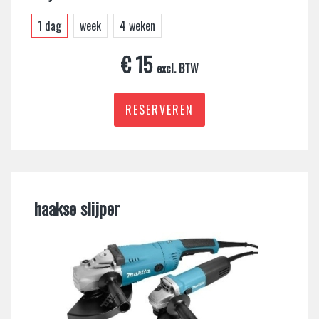
1 dag
week
4 weken
€ 15
excl. BTW
RESERVEREN
haakse slijper