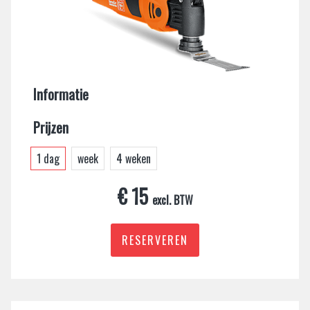
Informatie
Prijzen
1 dag
week
4 weken
€ 15
excl. BTW
RESERVEREN