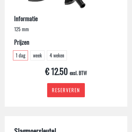
Informatie
125 mm
Prijzen
1 dag
week
4 weken
€ 12.50
excl. BTW
RESERVEREN
Slagmoersleutel