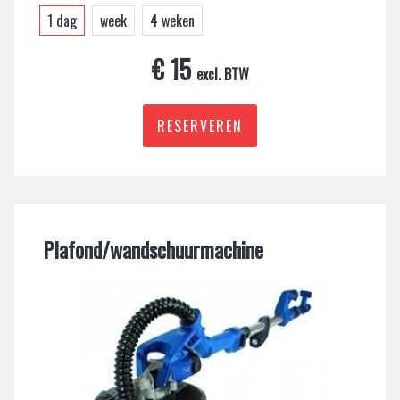
1 dag
week
4 weken
€ 15
excl. BTW
RESERVEREN
Plafond/wandschuurmachine